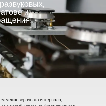
развуковых,
ратове и
ращения!
лем межповерочного интервала,