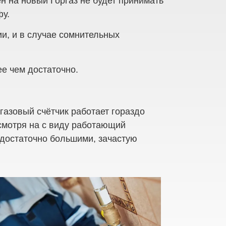
н на новый Горгаз не будет принимать
фу.
ии, и в случае сомнительных
ее чем достаточно.
газовый счётчик работает гораздо
есмотря на с виду работающий
 достаточно большими, зачастую