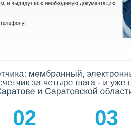
ём, и выдадут всю необход
имую документацию
 телефону!
ётчика: мембранный, электронны
четчик за четыре шага - и уже
аратове и Саратовской област
02
03