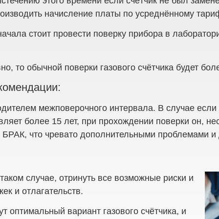
истечению этого времени если счётчик не был заменё
производить начисление платы по усреднённому тари
начала стоит провести поверку прибора в лаборатор
но, то обычной поверки газового счётчика будет бол
екомендации:
дителем межповерочного интервала. В случае если 
вляет более 15 лет, при прохождении поверки он, н
— БРАК, что чревато дополнительными проблемами и
таком случае, отринуть все возможные риски и
ек и отлагательств.
 оптимальный вариант газового счётчика, и