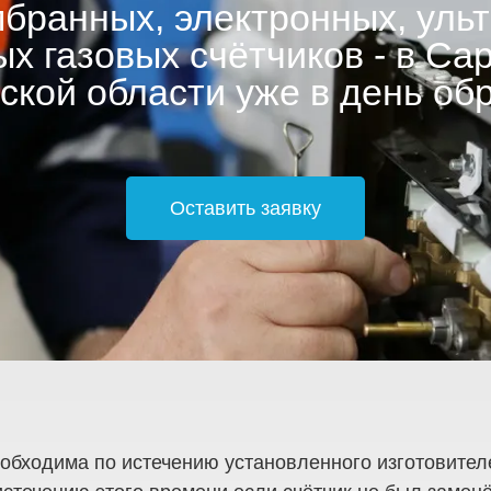
бранных, электронных, ульт
х газовых счётчиков - в Са
ской области уже в день об
Оставить заявку
еобходима по истечению установленного изготовите