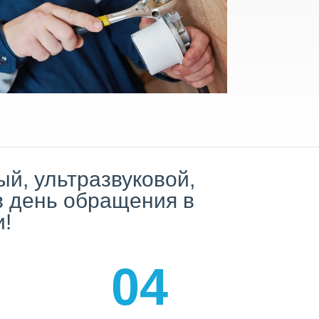
й, ультразвуковой,
 в день обращения в
и!
04